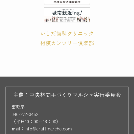
いしだ歯科クリニック
相模カンツリー倶楽部
主催：中央林間手づくりマルシェ実行委員会
事務局
046-272-0462
（平日10：00～18：00）
ｍail：info@craftmarche.com