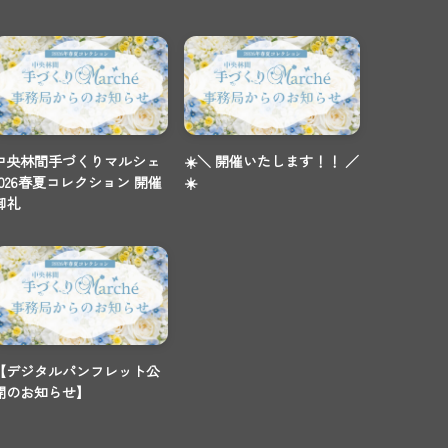
中央林間手づくりマルシェ
☀️＼ 開催いたします！！ ／
2026春夏コレクション 開催
☀️
御礼
【デジタルパンフレット公
開のお知らせ】