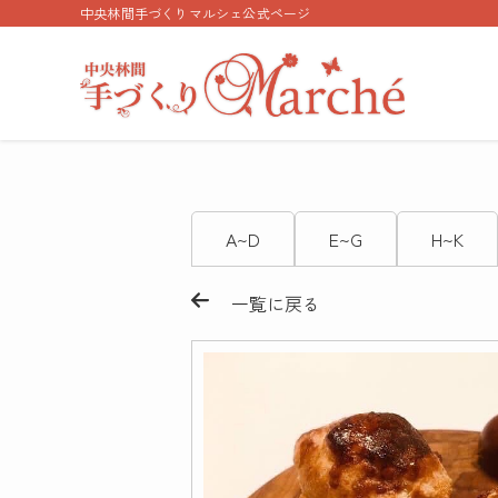
中央林間手づくりマルシェ公式ページ
A~D
E~G
H~K
一覧に戻る