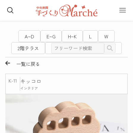
A~D
E~G
H~K
L
W
2階テラス
一覧に戻る
K-11
キッコロ
インテリア