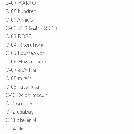
B-07 MAKKO
B-08 hundred
C-01 Annie’s
C-02 まり&四つ葉硝子
C-03 ROSE
C-04 Ritorufiora
C-05 Koumebiyori
C-06 Flower Labo
C-07 &Chiffa
C-08 mirei’s
C-09 futa-ikka
C-10 Delphi mee..:*
C-11 gummy
C-12 usabay
C-13 atelier N
C-14 Nico