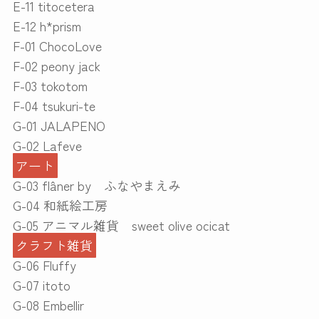
E-11 titocetera
E-12 h*prism
F-01 ChocoLove
F-02 peony jack
F-03 tokotom
F-04 tsukuri-te
G-01 JALAPENO
G-02 Lafeve
アート
G-03 flâner by ふなやまえみ
G-04 和紙絵工房
G-05 アニマル雑貨 sweet olive ocicat
クラフト雑貨
G-06 Fluffy
G-07 itoto
G-08 Embellir