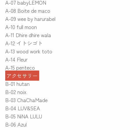
A-07 babyLEMON
A-08 Boite de maco
A-09 wee by harurabel
A-10 full moon
A-11 Dhire dhire wala
A-12 イトシゴト
A-13 wood work toto
A-14 Fleur
A-15 penteco
アクセサリー
B-01 hutan
B-02 noix
B-03 ChaChaMade
B-04 LUV&SEA
B-05 NiNA LULU
B-06 Azul