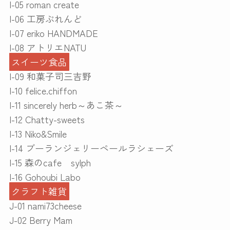
I-05 roman create
I-06 工房ぶれんど
I-07 eriko HANDMADE
I-08 アトリエNATU
スイーツ食品
I-09 和菓子司三吉野
I-10 felice.chiffon
I-11 sincerely herb～あこ茶～
I-12 Chatty-sweets
I-13 Niko&Smile
I-14 ブーランジェリーペールラシェーズ
I-15 森のcafe sylph
I-16 Gohoubi Labo
クラフト雑貨
J-01 nami73cheese
J-02 Berry Mam