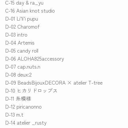
C-15 day & ra_yu
C-16 Asian knot studio
D-01 Li’li’i pupu
D-02 Charomof
D-03 intro
D-04 Artemis
D-05 candy roll
D-06 ALOHA825accessory
D-07 cap.nuts.n
D-08 deux:2
D-09 BeadsBijouxDECORA × atelier T-tree
D-10 ヒカリドロップス
D-11 糸模様
D-12 piricanonno
D-13 m.t
D-14 atelier _rusty