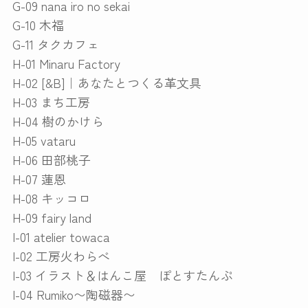
G-09 nana iro no sekai
G-10 木福
G-11 タクカフェ
H-01 Minaru Factory
H-02 [&B]｜あなたとつくる革文具
H-03 まち工房
H-04 樹のかけら
H-05 vataru
H-06 田部桃子
H-07 蓮恩
H-08 キッコロ
H-09 fairy land
I-01 atelier towaca
I-02 工房火わらべ
I-03 イラスト＆はんこ屋 ぽとすたんぷ
I-04 Rumiko〜陶磁器〜