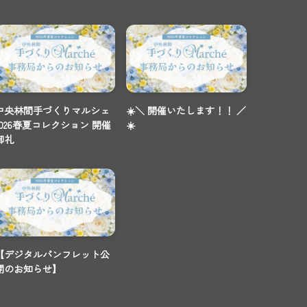
中央林間手づくりマルシェ
☀️＼ 開催いたします！！ ／
2026春夏コレクション 開催
☀️
御礼
【デジタルパンフレット公
開のお知らせ】