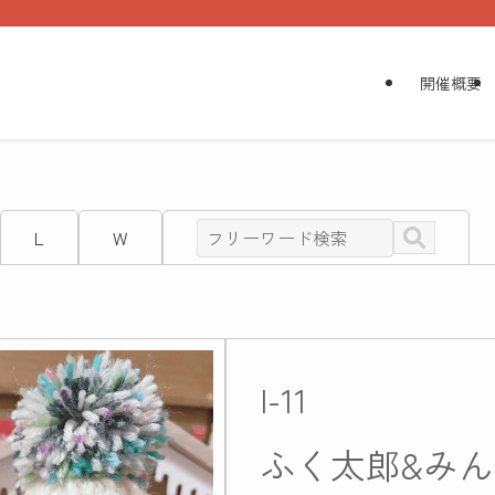
開催概要
L
W
I-11
ふく太郎&み