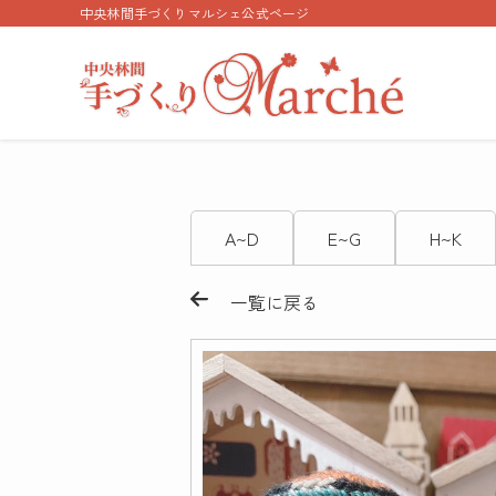
中央林間手づくりマルシェ公式ページ
A~D
E~G
H~K
一覧に戻る