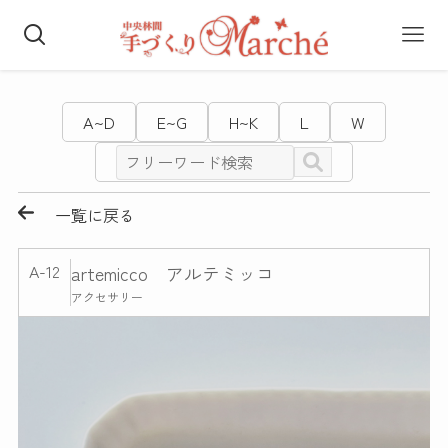
A~D
E~G
H~K
L
W
一覧に戻る
A-12
artemicco アルテミッコ
アクセサリー