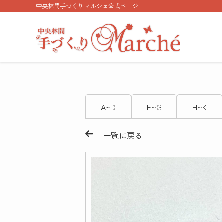
中央林間手づくりマルシェ公式ページ
A~D
E~G
H~K
一覧に戻る