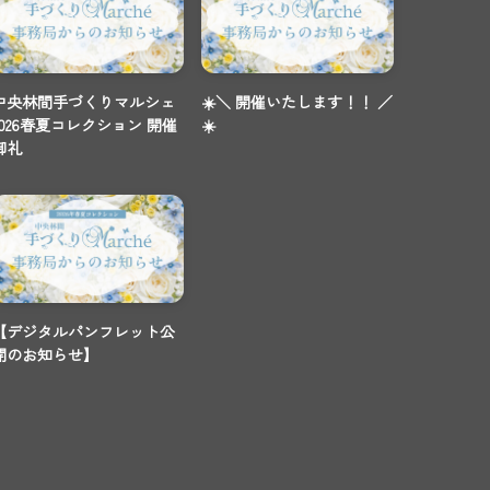
中央林間手づくりマルシェ
☀️＼ 開催いたします！！ ／
2026春夏コレクション 開催
☀️
御礼
【デジタルパンフレット公
開のお知らせ】