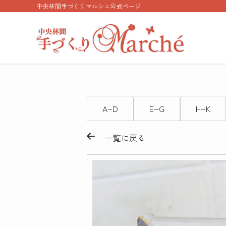
中央林間手づくりマルシェ公式ページ
A~D
E~G
H~K
一覧に戻る