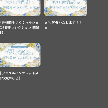
中央林間手づくりマルシェ
☀️＼ 開催いたします！！ ／
2026春夏コレクション 開催
☀️
御礼
【デジタルパンフレット公
開のお知らせ】