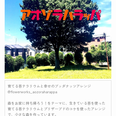
育てる苔テラリウムと幸せのブッダナッツアレンジ
@flowerworks_aozoraharappa
森をお家に持ち帰ろう！をテーマに、生きている苔を使った
育てる苔テラリウムとプリザーブドのコケを使ったアレンジ
で、小さな森を作っています。