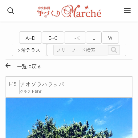
A~D
E~G
H~K
L
W
2階テラス
一覧に戻る
I-15
アオゾラハラッパ
クラフト雑貨