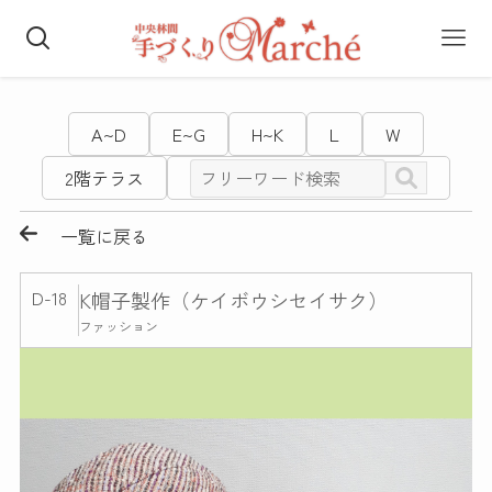
A~D
E~G
H~K
L
W
2階テラス
一覧に戻る
D-18
K帽子製作（ケイボウシセイサク）
ファッション