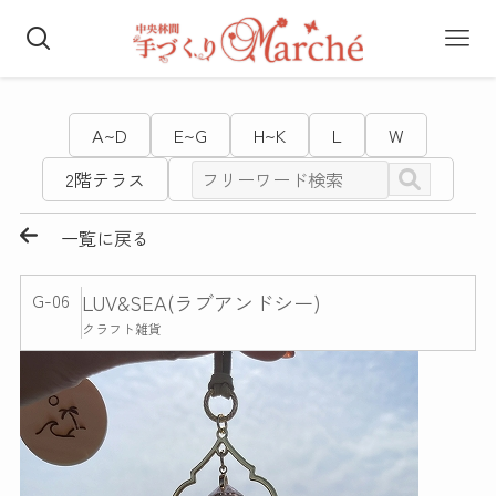
A~D
E~G
H~K
L
W
2階テラス
一覧に戻る
G-06
LUV&SEA(ラブアンドシー)
クラフト雑貨