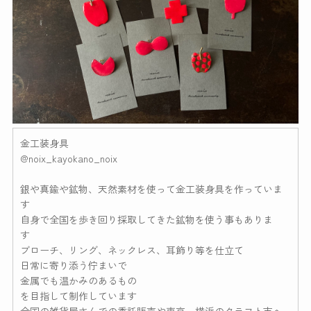
金工装身具
@noix_kayokano_noix
銀や真鍮や鉱物、天然素材を使って金工装身具を作っていま
す
自身で全国を歩き回り採取してきた鉱物を使う事もありま
す
ブローチ、リング、ネックレス、耳飾り等を仕立て
日常に寄り添う佇まいで
金属でも温かみのあるもの
を目指して制作しています