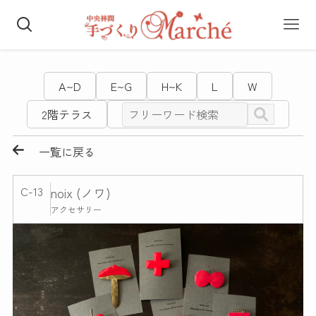
A~D
E~G
H~K
L
W
2階テラス
一覧に戻る
C-13
noix (ノワ)
アクセサリー