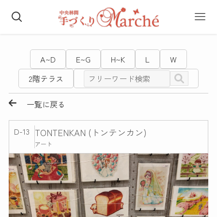
A~D
E~G
H~K
L
W
2階テラス
一覧に戻る
D-13
TONTENKAN (トンテンカン)
アート