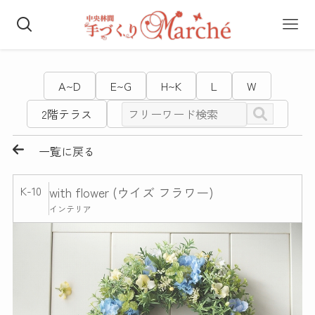
A~D
E~G
H~K
L
W
2階テラス
一覧に戻る
K-10
with flower (ウイズ フラワー)
インテリア